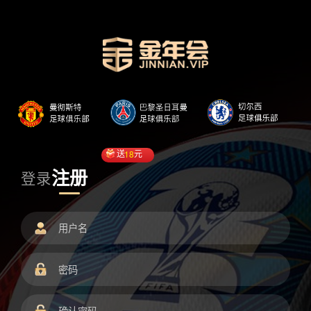
送
18
元
注册
登录