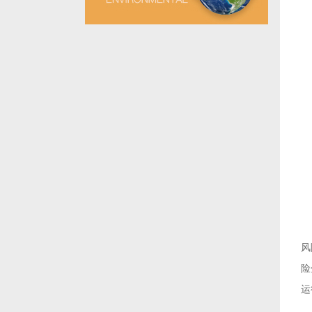
风
险
运