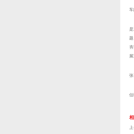
车
是
题
夯
展
张
估
相
上