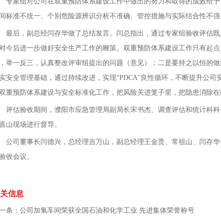
专家组对公司在双重预防体系建设工作中做出的努力和取得的成效给予
间标准不统一、个别危险源辨识分析不准确、管控措施与实际结合性不强
最后，副总经闫存华做了总结发言。闫总指出，通过专家组验收评估既
对今后进一步做好安全生产工作的鞭策。双重预防体系建设工作只有起点
，举一反三，认真整改评审组提出的问题（意见）；二是要持之以恒的做
实安全管理基础，通过持续改进，实现“PDCA”良性循环，不断提升公
双重预防体系建设与安全标准化工作，把风险关进笼子里，把隐患消除在
评估验收期间，濮阳市应急管理局副局长宋书杰、调查评估和统计科科
喜山现场进行督导。
公司董事长闫德兴，总经理吉万山，副总经理王金贵、常祖山、闫存华
验收会议。
关信息
一条：
公司加氢车间荣获全国石油和化学工业 先进集体荣誉称号