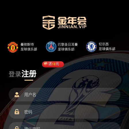
送
18
元
注册
登录